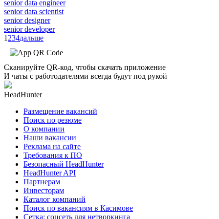
senior data engineer
senior data scientist
senior designer
senior developer
1
2
3
4
дальше
Сканируйте QR-код, чтобы скачать приложение
И чаты с работодателями всегда будут под рукой
HeadHunter
Размещение вакансий
Поиск по резюме
О компании
Наши вакансии
Реклама на сайте
Требования к ПО
Безопасный HeadHunter
HeadHunter API
Партнерам
Инвесторам
Каталог компаний
Поиск по вакансиям в Касимове
Сетка: соцсеть для нетворкинга