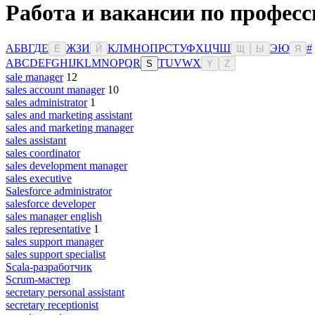
Работа и вакансии по професс
А
Б
В
Г
Д
Е
Ж
З
И
К
Л
М
Н
О
П
Р
С
Т
У
Ф
Х
Ц
Ч
Ш
Э
Ю
#
Ё
Й
Щ
Ы
Я
A
B
C
D
E
F
G
H
I
J
K
L
M
N
O
P
Q
R
T
U
V
W
X
S
Y
Z
sale manager
12
sales account manager
10
sales administrator
1
sales and marketing assistant
sales and marketing manager
sales assistant
sales coordinator
sales development manager
sales executive
Salesforce administrator
salesforce developer
sales manager english
sales representative
1
sales support manager
sales support specialist
Scala-разработчик
Scrum-мастер
secretary personal assistant
secretary receptionist