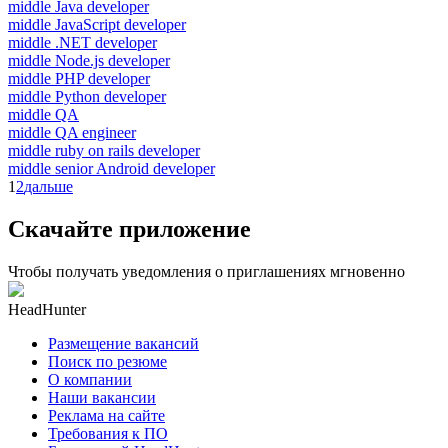
middle Java developer
middle JavaScript developer
middle .NET developer
middle Node.js developer
middle PHP developer
middle Python developer
middle QA
middle QA engineer
middle ruby on rails developer
middle senior Android developer
1
2
дальше
Скачайте приложение
Чтобы получать уведомления о приглашениях мгновенно
HeadHunter
Размещение вакансий
Поиск по резюме
О компании
Наши вакансии
Реклама на сайте
Требования к ПО