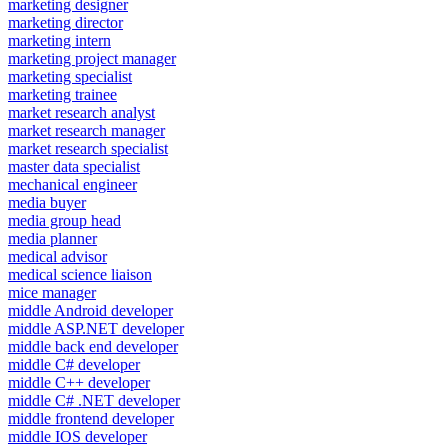
marketing designer
marketing director
marketing intern
marketing project manager
marketing specialist
marketing trainee
market research analyst
market research manager
market research specialist
master data specialist
mechanical engineer
media buyer
media group head
media planner
medical advisor
medical science liaison
mice manager
middle Android developer
middle ASP.NET developer
middle back end developer
middle C# developer
middle C++ developer
middle C# .NET developer
middle frontend developer
middle IOS developer