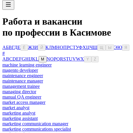
Работа и вакансии
по профессии в Касимове
А
Б
В
Г
Д
Е
Ж
З
И
К
Л
М
Н
О
П
Р
С
Т
У
Ф
Х
Ц
Ч
Ш
Э
Ю
Ё
Й
Щ
Ы
Я
#
A
B
C
D
E
F
G
H
I
J
K
L
N
O
P
Q
R
S
T
U
V
W
X
M
Y
Z
machine learning engineer
magento developer
maintenance engineer
maintenance manager
management trainee
managing director
manual QA engineer
market access manager
market analyst
marketing analyst
marketing assistant
marketing communication manager
marketing communications specialist