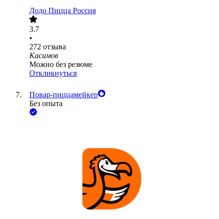
Додо Пицца Россия
3.7
•
272
отзыва
Касимов
Можно без резюме
Откликнуться
Повар-пиццамейкер
Без опыта