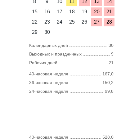
8
9
10
11
12
13
14
15
16
17
18
19
20
21
22
23
24
25
26
27
28
29
30
Календарных дней
30
Выходных и праздничных
9
Рабочих дней
21
40-часовая неделя
167,0
36-часовая неделя
150,2
24-часовая неделя
99,8
40-часовая неделя
528,0