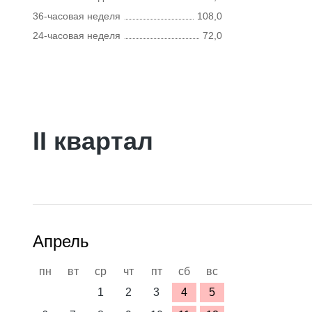
36-часовая неделя
108,0
24-часовая неделя
72,0
II квартал
Апрель
пн
вт
ср
чт
пт
сб
вс
1
2
3
4
5