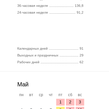
36-часовая неделя
136,8
24-часовая неделя
91,2
Календарных дней
91
Выходных и праздничных
29
Рабочих дней
62
Май
пн
вт
ср
чт
пт
сб
вс
1
2
3