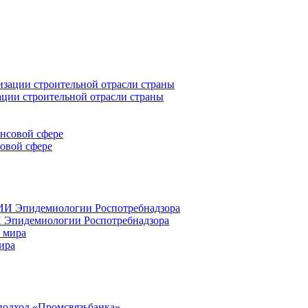
ации строительной отрасли страны
совой сфере
 Эпидемиологии Роспотребнадзора
ира