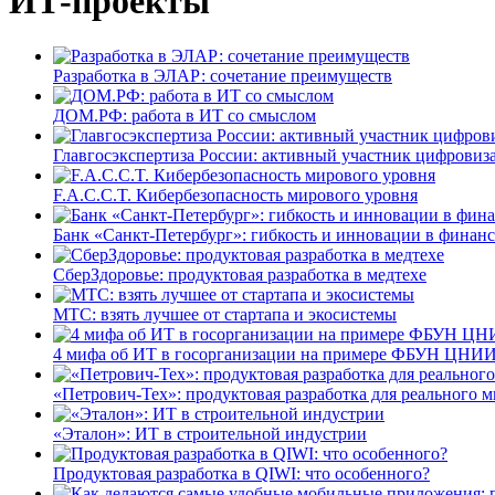
ИТ-проекты
Разработка в ЭЛАР: сочетание преимуществ
ДОМ.РФ: работа в ИТ со смыслом
Главгосэкспертиза России: активный участник цифровиз
F.A.C.C.T. Кибербезопасность мирового уровня
Банк «Санкт-Петербург»: гибкость и инновации в финан
СберЗдоровье: продуктовая разработка в медтехе
МТС: взять лучшее от стартапа и экосистемы
4 мифа об ИТ в госорганизации на примере ФБУН ЦНИИ
«Петрович-Тех»: продуктовая разработка для реального м
«Эталон»: ИТ в строительной индустрии
Продуктовая разработка в QIWI: что особенного?