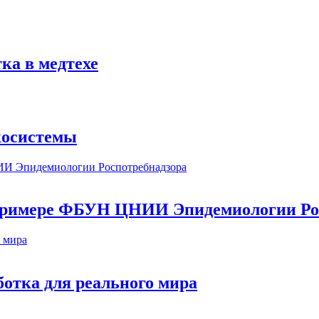
ка в медтехе
косистемы
а примере ФБУН ЦНИИ Эпидемиологии Ро
ботка для реального мира