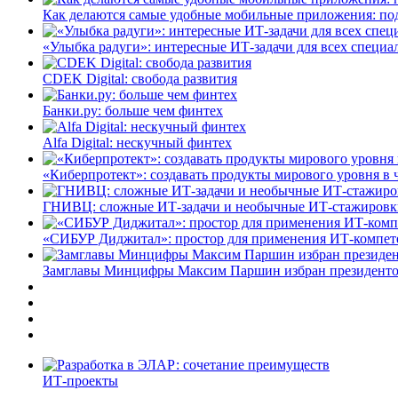
Как делаются самые удобные мобильные приложения: по
«Улыбка радуги»: интересные ИТ-задачи для всех специа
CDEK Digital: свобода развития
Банки.ру: больше чем финтех
Alfa Digital: нескучный финтех
«Киберпротект»: создавать продукты мирового уровня в
ГНИВЦ: сложные ИТ‑задачи и необычные ИТ‑стажировк
«СИБУР Диджитал»: простор для применения ИТ-компе
Замглавы Минцифры Максим Паршин избран президенто
ИТ-проекты