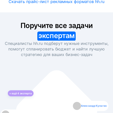
Скачать прайс-лист рекламных форматов hh.ru
Поручите все задачи
экспертам
Специалисты hh.ru подберут нужные инструменты,
помогут спланировать бюджет и найти лучшую
стратегию для ваших
бизнес-задач
+ ещё
4
эксперта
Екатерина Лазаренко
Александр Кулагин
Даниил Макаров
Борис Кашко
Юлия Изоитко