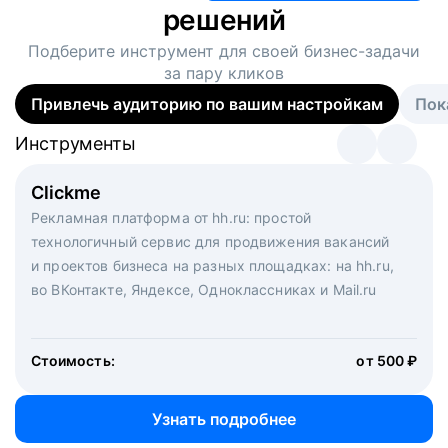
решений
Подберите инструмент для своей
бизнес-задачи
за пару кликов
Привлечь аудиторию по вашим настройкам
Пок
Инструменты
Инструменты
Инструменты
Виртуальный рекрутер
Clickme
Вакансия дня
Массовый подбор под ключ. Решите, сколько
Рекламная платформа от hh.ru: простой
Рекламный формат для вакансий на главной странице
кандидатов и когда вам нужно, и за дело возьмутся
технологичный сервис для продвижения вакансий
hh.ru. Увеличивает количество откликов
маркетологи, рекрутеры и проектные менеджеры
и проектов бизнеса на разных площадках: на hh.ru,
hh.ru с целым набором digital-инструментов
во ВКонтакте, Яндексе, Одноклассниках и Mail.ru
Стоимость:
от 200 000 ₽
Узнать подробнее
Стоимость:
от 500 ₽
Узнать подробнее
Узнать подробнее