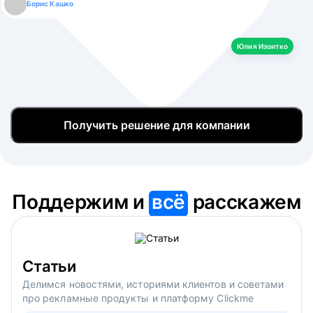
Борис Кашко
Юлия Изоитко
Александр Кулагин
Даниил Макаров
Екатерина Лазаренко
Юлия Изоитко
Получить решение для компании
Поддержим и
всё
расскажем
Статьи
Делимся новостями, историями клиентов и советами
про рекламные продукты и платформу Clickme