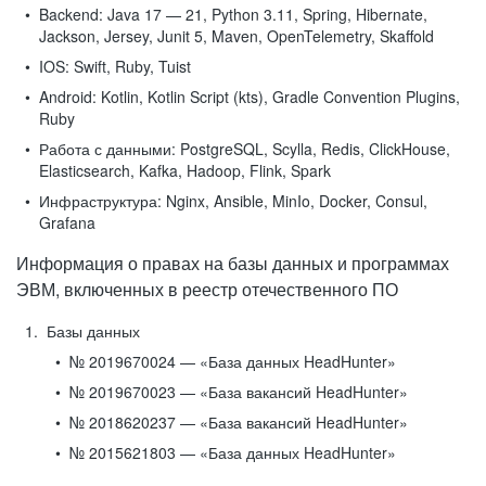
Backend:
Java 17 — 21, Python 3.11, Spring, Hibernate,
Jackson, Jersey, Junit 5, Maven, OpenTelemetry, Skaffold
IOS:
Swift, Ruby, Tuist
Android:
Kotlin, Kotlin Script (kts), Gradle Convention Plugins,
Ruby
Работа с данными:
PostgreSQL, Scylla, Redis, ClickHouse,
Elasticsearch, Kafka, Hadoop, Flink, Spark
Инфраструктура:
Nginx, Ansible, MinIo, Docker, Consul,
Grafana
Информация о правах на базы данных и программах
ЭВМ, включенных в реестр отечественного ПО
Базы данных
№ 2019670024 — «База данных HeadHunter»
№ 2019670023 — «База вакансий HeadHunter»
№ 2018620237 — «База вакансий HeadHunter»
№ 2015621803 — «База данных HeadHunter»