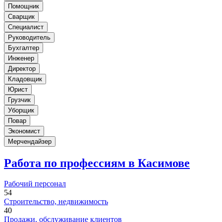
Помощник
Сварщик
Специалист
Руководитель
Бухгалтер
Инженер
Директор
Кладовщик
Юрист
Грузчик
Уборщик
Повар
Экономист
Мерчендайзер
Работа по профессиям в Касимове
Рабочий персонал
54
Строительство, недвижимость
40
Продажи, обслуживание клиентов